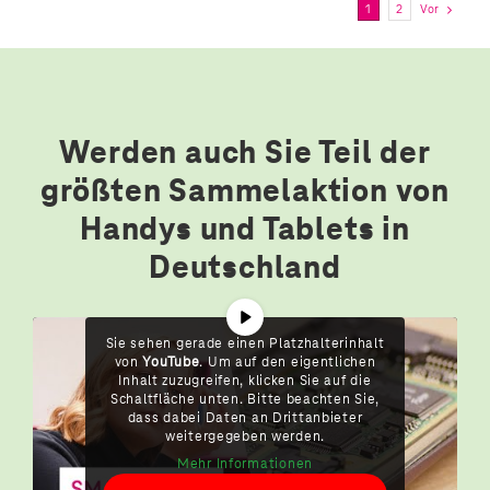
1
2
Vor
Werden auch Sie Teil der
größten Sammelaktion von
Handys und Tablets in
Deutschland
Sie sehen gerade einen Platzhalterinhalt
von
YouTube
. Um auf den eigentlichen
Inhalt zuzugreifen, klicken Sie auf die
Schaltfläche unten. Bitte beachten Sie,
dass dabei Daten an Drittanbieter
weitergegeben werden.
Mehr Informationen