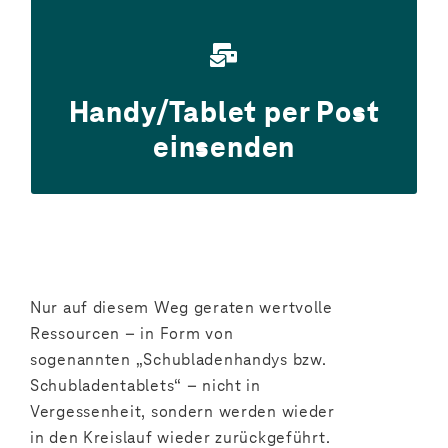
> Persönlich einsenden
Handy/Tablet per Post
Sie uns einfach Ihre Endgeräte per Post.
Sie möchen direkt aktiv werden? Schicken
einsenden
Nur auf diesem Weg geraten wertvolle
Ressourcen – in Form von
sogenannten „Schubladenhandys bzw.
Schubladentablets“ – nicht in
Vergessenheit, sondern werden wieder
in den Kreislauf wieder zurückgeführt.