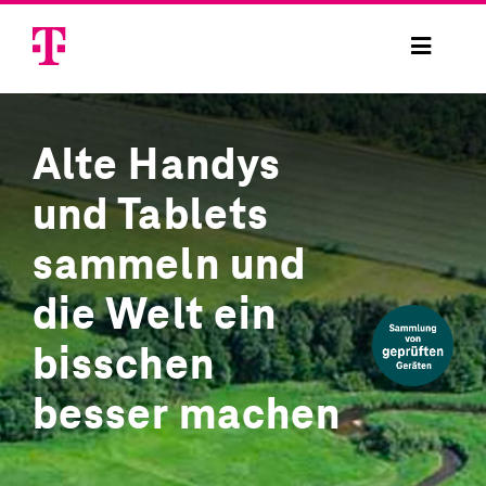
Skip
to
Toggle
content
Navigat
Handysammelaktion
Alte Handys
Handysammelbox bestellen
und Tablets
Handy spenden
sammeln und
die Welt ein
Projekte
bisschen
Sicherheit
besser machen
Anmelden