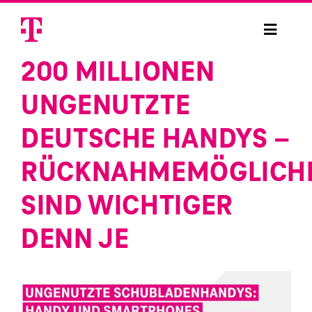
Skip
to
Toggle
content
Navigat
200 MILLIONEN
Handysammelaktion
UNGENUTZTE
Handysammelbox bestellen
DEUTSCHE HANDYS –
Handy spenden
RÜCKNAHMEMÖGLICHK
SIND WICHTIGER
Projekte
DENN JE
Sicherheit
Anmelden