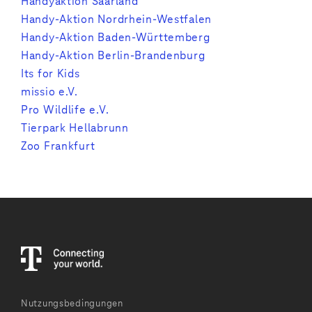
Handyaktion Saarland
Handy-Aktion Nordrhein-Westfalen
Handy-Aktion Baden-Württemberg
Handy-Aktion Berlin-Brandenburg
Its for Kids
missio e.V.
Pro Wildlife e.V.
Tierpark Hellabrunn
Zoo Frankfurt
Nutzungsbedingungen