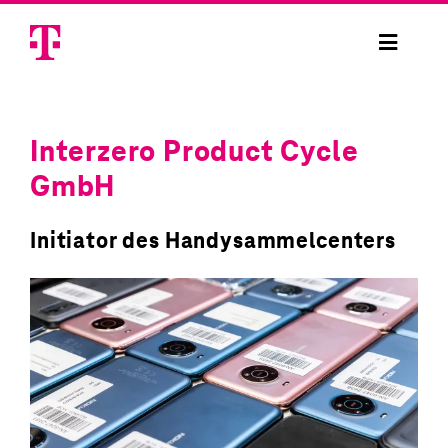
Skip
to
Toggle
content
Navigat
Handysammelaktion
Interzero Product Cycle
Handysammelbox bestellen
GmbH
Handy spenden
Initiator des Handysammelcenters
Projekte
Sicherheit
Anmelden