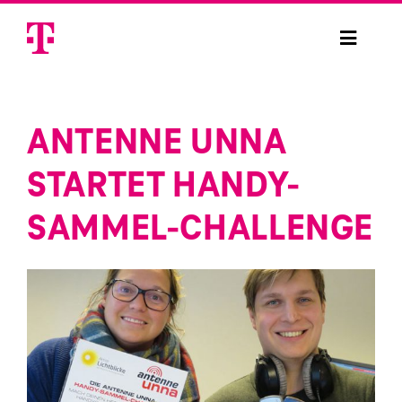
Skip
to
Toggle
content
Navigat
Handysammelaktion
ANTENNE UNNA
Handysammelbox bestellen
STARTET HANDY-
Handy spenden
SAMMEL-CHALLENGE
Projekte
Sicherheit
Anmelden