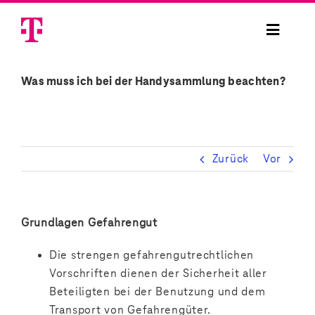
Skip
to
Toggle
content
Navigat
Handysammelaktion
Was muss ich bei der Handysammlung beachten?
Handysammelbox bestellen
Zurück
Vor
Handy spenden
Projekte
Grundlagen Gefahrengut
Sicherheit
Die strengen gefahrengutrechtlichen
Vorschriften dienen der Sicherheit aller
Beteiligten bei der Benutzung und dem
Anmelden
Transport von Gefahrengüter.