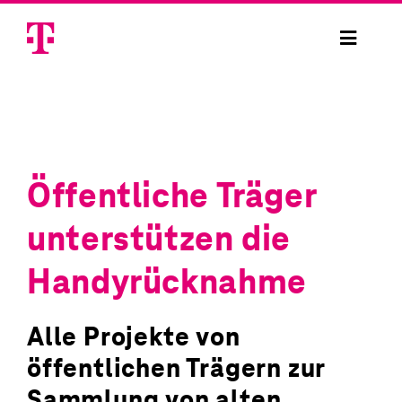
Skip
to
Toggle
content
Navigat
Handysammelaktion
Handysammelbox bestellen
Öffentliche Träger
Handy spenden
unterstützen die
Projekte
Handyrücknahme
Sicherheit
Alle Projekte von
öffentlichen Trägern zur
Anmelden
Sammlung von alten